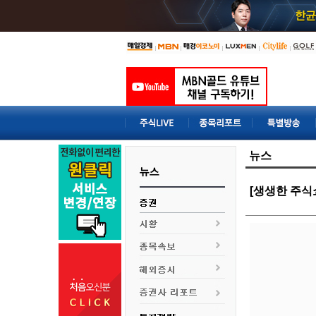
뉴스
[생생한 주식쇼